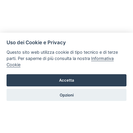
Uso dei Cookie e Privacy
Questo sito web utilizza cookie di tipo tecnico e di terze
parti. Per saperne di più consulta la nostra
Informativa
Cookie
Immobiliare La Fenice di Camperi Erica
Via Argine Sinistro Goffredo Alterisio 172, 18100, Imperia
Accetta
Tel. +39 3474643678 Email: erica.lafenice@gmail.com P.iva:
10240950013
Opzioni
HOME
PROFILO
SERVIZI
PRODOTTI
ARTICOLI
CONTATTI
PREFERENZE COOKIE