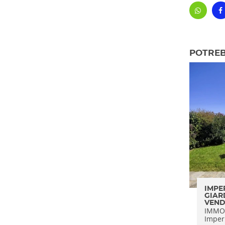
POTREB
IMPE
GIAR
VEND
IMMOB
Imperi