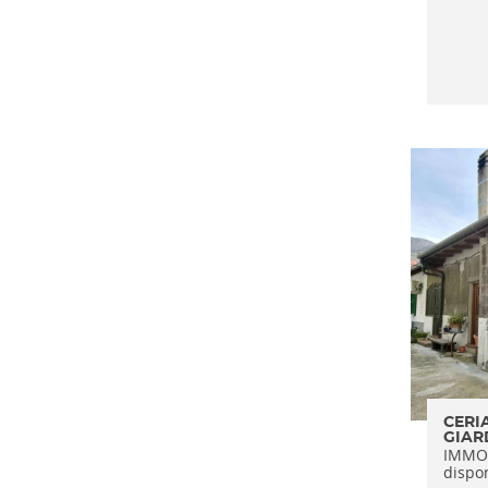
CERI
GIAR
IMMOB
dispo