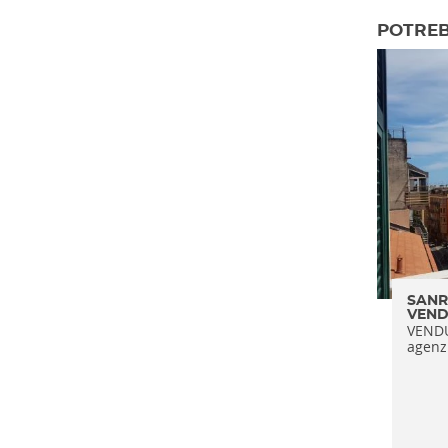
POTREB
SANR
VEN
VENDU
agenzi