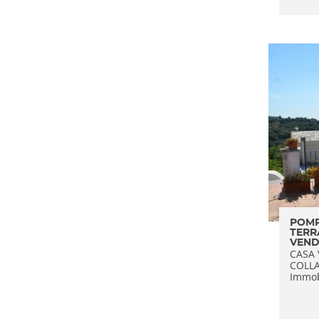
POMP
TERR
VEND
CASA 
COLL
Immobi