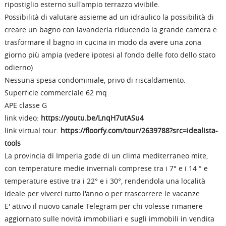
ripostiglio esterno sull'ampio terrazzo vivibile.
Possibilità di valutare assieme ad un idraulico la possibilità di
creare un bagno con lavanderia riducendo la grande camera e
trasformare il bagno in cucina in modo da avere una zona
giorno più ampia (vedere ipotesi al fondo delle foto dello stato
odierno)
Nessuna spesa condominiale, privo di riscaldamento.
Superficie commerciale 62 mq
APE classe G
link video:
https://youtu.be/LnqH7utASu4
link virtual tour:
https://floorfy.com/tour/2639788?src=idealista-
tools
La provincia di Imperia gode di un clima mediterraneo mite,
con temperature medie invernali comprese tra i 7° e i 14 ° e
temperature estive tra i 22° e i 30°, rendendola una località
ideale per viverci tutto l'anno o per trascorrere le vacanze.
E' attivo il nuovo canale Telegram per chi volesse rimanere
aggiornato sulle novità immobiliari e sugli immobili in vendita